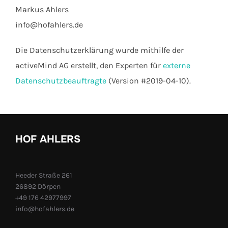
Markus Ahlers
info@hofahlers.de
Die Datenschutzerklärung wurde mithilfe der
activeMind AG erstellt, den Experten für
externe
Datenschutzbeauftragte
(Version #2019-04-10).
HOF AHLERS
Heeder Straße 261
26892 Dörpen
+49 176 42977997
info@hofahlers.de