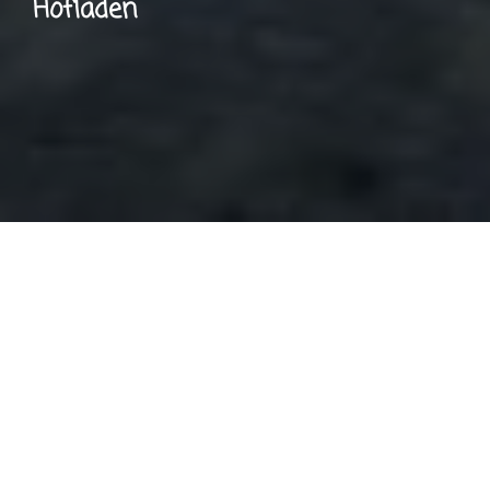
Hofladen
Herzlich willkommen in unserem Hofladen! Seit
2023 bieten wir hier frische und heimische Produkte
an, die mit viel Liebe und Leidenschaft direkt aus der
Region zu dir kommen. Bei uns findest du eine
Auswahl an selbst erzeugtem Fleisch vom Rind,
Hähnchen und Wollschwein, handgemachten
Spezialitäten und vielen weiteren Delikatessen.
Qualität, Nachhaltigkeit und fair produzierte